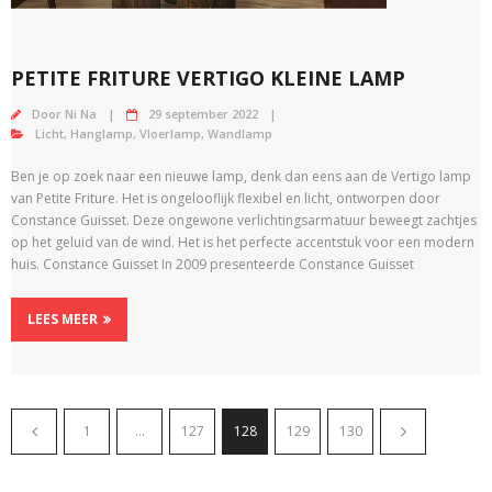
PETITE FRITURE VERTIGO KLEINE LAMP
Door
Ni Na
29 september 2022
Licht
,
Hanglamp
,
Vloerlamp
,
Wandlamp
Ben je op zoek naar een nieuwe lamp, denk dan eens aan de Vertigo lamp
van Petite Friture. Het is ongelooflijk flexibel en licht, ontworpen door
Constance Guisset. Deze ongewone verlichtingsarmatuur beweegt zachtjes
op het geluid van de wind. Het is het perfecte accentstuk voor een modern
huis. Constance Guisset In 2009 presenteerde Constance Guisset
LEES MEER
1
…
127
128
129
130