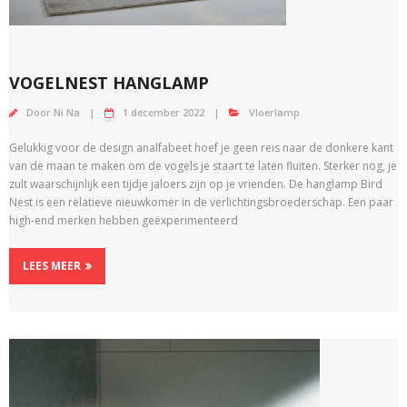
VOGELNEST HANGLAMP
Door
Ni Na
1 december 2022
Vloerlamp
Gelukkig voor de design analfabeet hoef je geen reis naar de donkere kant
van de maan te maken om de vogels je staart te laten fluiten. Sterker nog, je
zult waarschijnlijk een tijdje jaloers zijn op je vrienden. De hanglamp Bird
Nest is een relatieve nieuwkomer in de verlichtingsbroederschap. Een paar
high-end merken hebben geëxperimenteerd
LEES MEER