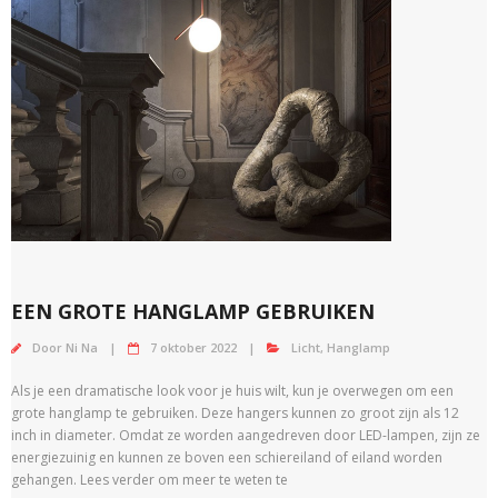
EEN GROTE HANGLAMP GEBRUIKEN
Door
Ni Na
7 oktober 2022
Licht
,
Hanglamp
Als je een dramatische look voor je huis wilt, kun je overwegen om een ​​
grote hanglamp te gebruiken. Deze hangers kunnen zo groot zijn als 12
inch in diameter. Omdat ze worden aangedreven door LED-lampen, zijn ze
energiezuinig en kunnen ze boven een schiereiland of eiland worden
gehangen. Lees verder om meer te weten te