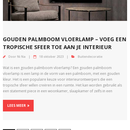
GOUDEN PALMBOOM VLOERLAMP – VOEG EEN
TROPISCHE SFEER TOE AAN JE INTERIEUR
Door
Ni Na
18 oktober 2023
Buitendecoratie
Wat is een gouden palmboom vloerlamp? Een gouden palmboom
vloerlamp is een lamp in de vorm van een palmboom, met een gouden
kleur. Het is een populaire keuze voor interieurontwerpers die een
tropische sfeer willen creëren in een ruimte. Het kan worden gebruikt als
een statement piece in een woonkamer, slaapkamer of zelfs in een
LEES MEER