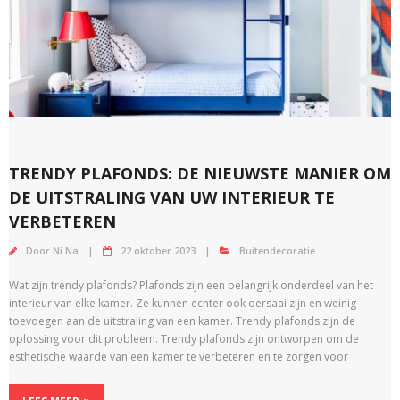
TRENDY PLAFONDS: DE NIEUWSTE MANIER OM
DE UITSTRALING VAN UW INTERIEUR TE
VERBETEREN
Door
Ni Na
22 oktober 2023
Buitendecoratie
Wat zijn trendy plafonds? Plafonds zijn een belangrijk onderdeel van het
interieur van elke kamer. Ze kunnen echter ook oersaai zijn en weinig
toevoegen aan de uitstraling van een kamer. Trendy plafonds zijn de
oplossing voor dit probleem. Trendy plafonds zijn ontworpen om de
esthetische waarde van een kamer te verbeteren en te zorgen voor