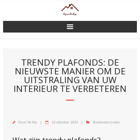
Doorgaan
naar
inhoud
TRENDY PLAFONDS: DE
NIEUWSTE MANIER OM DE
UITSTRALING VAN UW
INTERIEUR TE VERBETEREN
Door
Ni Na
22 oktober 2023
Buitendecoratie
Wat zijn trendy plafonds?