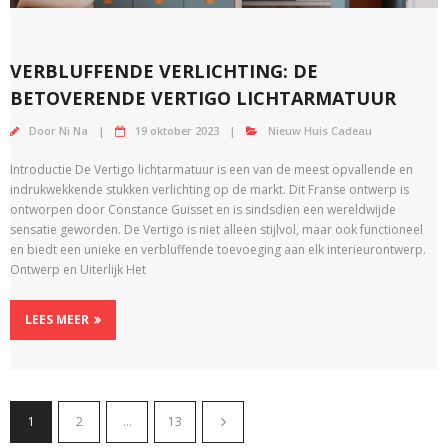
VERBLUFFENDE VERLICHTING: DE
BETOVERENDE VERTIGO LICHTARMATUUR
Door
Ni Na
19 oktober 2023
Nieuw Huis Cadeau
Introductie De Vertigo lichtarmatuur is een van de meest opvallende en
indrukwekkende stukken verlichting op de markt. Dit Franse ontwerp is
ontworpen door Constance Guisset en is sindsdien een wereldwijde
sensatie geworden. De Vertigo is niet alleen stijlvol, maar ook functioneel
en biedt een unieke en verbluffende toevoeging aan elk interieurontwerp.
Ontwerp en Uiterlijk Het
LEES MEER
1
2
…
13