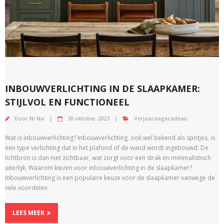
INBOUWVERLICHTING IN DE SLAAPKAMER:
STIJLVOL EN FUNCTIONEEL
Door
Ni Na
30 oktober 2023
Verjaardagscadeau
Wat is inbouwverlichting? Inbouwverlichting, ook wel bekend als spotjes, is
een type verlichting dat in het plafond of de wand wordt ingebouwd. De
lichtbron is dan niet zichtbaar, wat zorgt voor een strak en minimalistisch
uiterlijk. Waarom kiezen voor inbouwverlichting in de slaapkamer?
Inbouwverlichting is een populaire keuze voor de slaapkamer vanwege de
vele voordelen.
LEES MEER