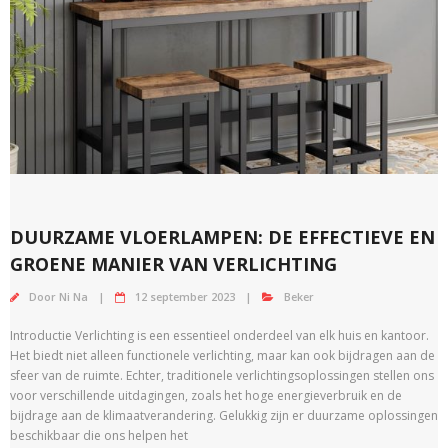
DUURZAME VLOERLAMPEN: DE EFFECTIEVE EN
GROENE MANIER VAN VERLICHTING
Door
Ni Na
12 september 2023
Beker
Introductie Verlichting is een essentieel onderdeel van elk huis en kantoor.
Het biedt niet alleen functionele verlichting, maar kan ook bijdragen aan de
sfeer van de ruimte. Echter, traditionele verlichtingsoplossingen stellen ons
voor verschillende uitdagingen, zoals het hoge energieverbruik en de
bijdrage aan de klimaatverandering. Gelukkig zijn er duurzame oplossingen
beschikbaar die ons helpen het