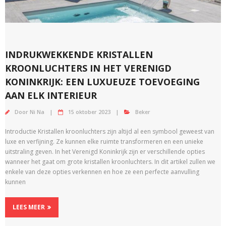
INDRUKWEKKENDE KRISTALLEN
KROONLUCHTERS IN HET VERENIGD
KONINKRIJK: EEN LUXUEUZE TOEVOEGING
AAN ELK INTERIEUR
Door
Ni Na
15 oktober 2023
Beker
Introductie Kristallen kroonluchters zijn altijd al een symbool geweest van
luxe en verfijning. Ze kunnen elke ruimte transformeren en een unieke
uitstraling geven. In het Verenigd Koninkrijk zijn er verschillende opties
wanneer het gaat om grote kristallen kroonluchters. In dit artikel zullen we
enkele van deze opties verkennen en hoe ze een perfecte aanvulling
kunnen
LEES MEER