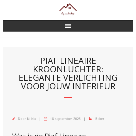
Doorgaan
naar
inhoud
PIAF LINEAIRE
KROONLUCHTER:
ELEGANTE VERLICHTING
VOOR JOUW INTERIEUR
Door
Ni Na
18 september 2023
Beker
Wat is de Piaf Lineaire