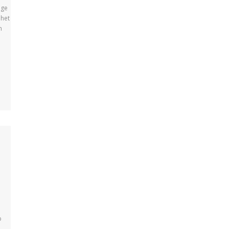
ige
 het
n
p