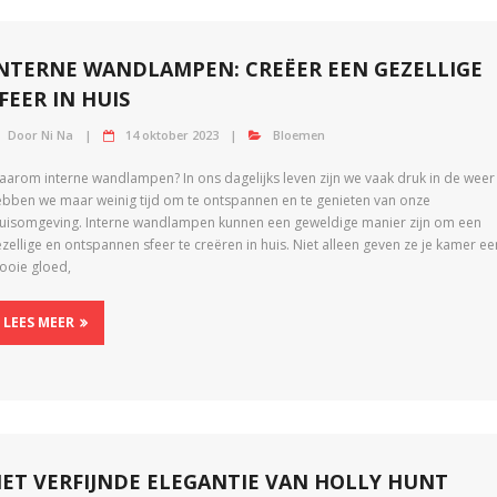
NTERNE WANDLAMPEN: CREËER EEN GEZELLIGE
FEER IN HUIS
Door
Ni Na
14 oktober 2023
Bloemen
aarom interne wandlampen? In ons dagelijks leven zijn we vaak druk in de weer
ebben we maar weinig tijd om te ontspannen en te genieten van onze
huisomgeving. Interne wandlampen kunnen een geweldige manier zijn om een
zellige en ontspannen sfeer te creëren in huis. Niet alleen geven ze je kamer ee
ooie gloed,
LEES MEER
ET VERFIJNDE ELEGANTIE VAN HOLLY HUNT