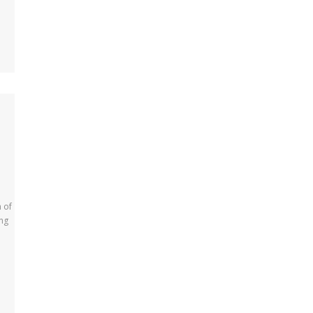
 of
ing