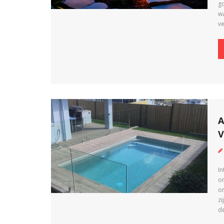
g
w
v
A
V
In
on
o
zi
d