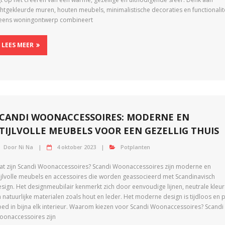
chtgekleurde muren, houten meubels, minimalistische decoraties en functionalite
eens woningontwerp combineert
LEES MEER
CANDI WOONACCESSOIRES: MODERNE EN
TIJLVOLLE MEUBELS VOOR EEN GEZELLIG THUIS
Door
Ni Na
4 oktober 2023
Potplanten
at zijn Scandi Woonaccessoires? Scandi Woonaccessoires zijn moderne en
tijlvolle meubels en accessoires die worden geassocieerd met Scandinavisch
esign. Het designmeubilair kenmerkt zich door eenvoudige lijnen, neutrale kleu
 natuurlijke materialen zoals hout en leder. Het moderne design is tijdloos en 
oed in bijna elk interieur. Waarom kiezen voor Scandi Woonaccessoires? Scandi
oonaccessoires zijn