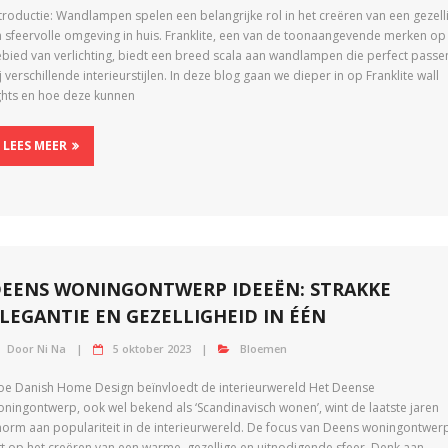
troductie: Wandlampen spelen een belangrijke rol in het creëren van een gezell
n sfeervolle omgeving in huis. Franklite, een van de toonaangevende merken op
ebied van verlichting, biedt een breed scala aan wandlampen die perfect passe
j verschillende interieurstijlen. In deze blog gaan we dieper in op Franklite wall
ights en hoe deze kunnen
LEES MEER
EENS WONINGONTWERP IDEEËN: STRAKKE
LEGANTIE EN GEZELLIGHEID IN ÉÉN
Door
Ni Na
5 oktober 2023
Bloemen
oe Danish Home Design beïnvloedt de interieurwereld Het Deense
oningontwerp, ook wel bekend als ‘Scandinavisch wonen’, wint de laatste jaren
norm aan populariteit in de interieurwereld. De focus van Deens woningontwer
gt op het creëren van een warme, gezellige en uitnodigende sfeer. Denk aan