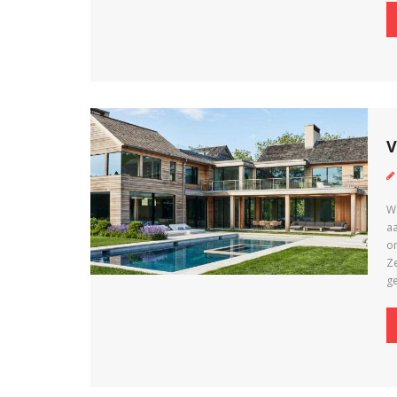
W
a
o
Ze
ge