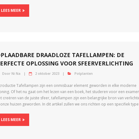
LEES MEER
PLAADBARE DRAADLOZE TAFELLAMPEN: DE
ERFECTE OPLOSSING VOOR SFEERVERLICHTING
Door
Ni Na
2 oktober 2023
Potplanten
ntroductie Tafellampen zijn een onmisbaar element geworden in elke moderne
oning. Of het nu gaat om het lezen van een boek, het studeren voor een examen
t creëren van de juiste sfeer, tafellampen zijn een belangrijke bron van verlicht
 onze huizen geworden. In dit artikel zullen we ons richten op een specifiek type
LEES MEER