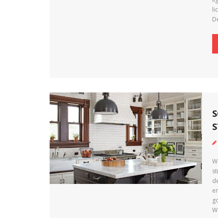
li
D
S
S
W
s
d
en
g
W