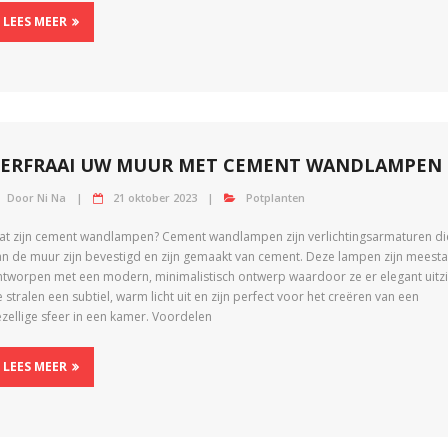
LEES MEER
VERFRAAI UW MUUR MET CEMENT WANDLAMPEN
Door
Ni Na
21 oktober 2023
Potplanten
at zijn cement wandlampen? Cement wandlampen zijn verlichtingsarmaturen di
an de muur zijn bevestigd en zijn gemaakt van cement. Deze lampen zijn meesta
ntworpen met een modern, minimalistisch ontwerp waardoor ze er elegant uitzi
 stralen een subtiel, warm licht uit en zijn perfect voor het creëren van een
zellige sfeer in een kamer. Voordelen
LEES MEER