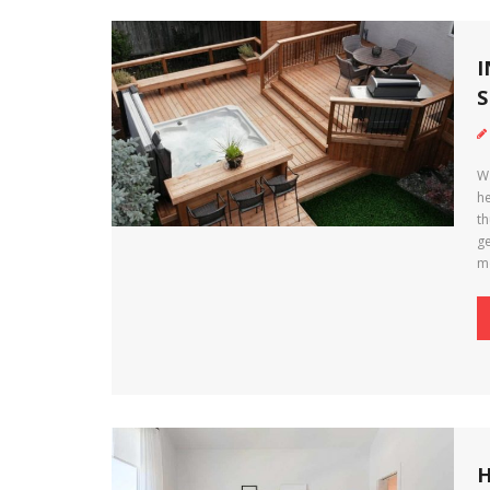
I
S
W
h
t
ge
m
H