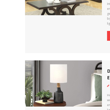
In
e
g
bi
l
D
E
H
w
e
li