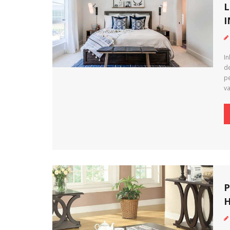
L
I
In
de
pe
va
H