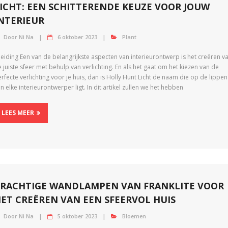
ICHT: EEN SCHITTERENDE KEUZE VOOR JOUW
NTERIEUR
Door
Ni Na
6 oktober 2023
Plant
leiding Een van de belangrijkste aspecten van interieurontwerp is het creëren v
 juiste sfeer met behulp van verlichting. En als het gaat om het kiezen van de
rfecte verlichting voor je huis, dan is Holly Hunt Licht de naam die op de lippen
n elke interieurontwerper ligt. In dit artikel zullen we het hebben
LEES MEER
PRACHTIGE WANDLAMPEN VAN FRANKLITE VOOR
ET CREËREN VAN EEN SFEERVOL HUIS
Door
Ni Na
5 oktober 2023
Bloemen