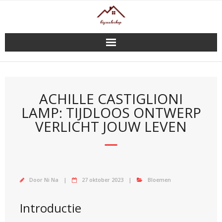
Doorgaan
naar
inhoud
ACHILLE CASTIGLIONI
LAMP: TIJDLOOS ONTWERP
VERLICHT JOUW LEVEN
Door
Ni Na
27 oktober 2023
Bloemen
Introductie