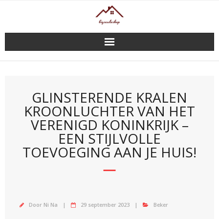
Doorgaan
naar
inhoud
GLINSTERENDE KRALEN
KROONLUCHTER VAN HET
VERENIGD KONINKRIJK –
EEN STIJLVOLLE
TOEVOEGING AAN JE HUIS!
Door
Ni Na
29 september 2023
Beker