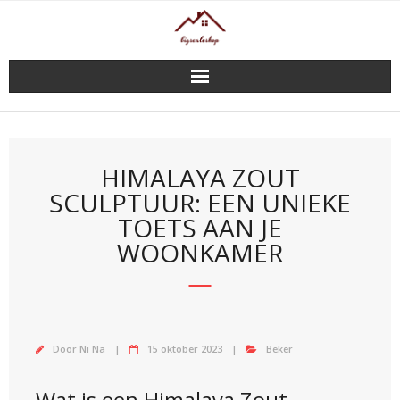
Doorgaan
naar
inhoud
HIMALAYA ZOUT
SCULPTUUR: EEN UNIEKE
TOETS AAN JE
WOONKAMER
Door
Ni Na
15 oktober 2023
Beker
Wat is een Himalaya Zout