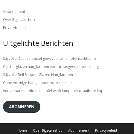
Abonnement
Over Bigscaleshop
Privacybeleid
Uitgelichte Berichten
Stijlvolle Deense pastel geweven raffia hotel nachtlamp
Cluster glazen hanglampen voor trapsgewijze verlichting
Stijlvolle Bell Shaped Glazen Hanglampen
Cone-vormige hanglampen voor de keuken
Verstelbare studio tekentafel werk lamp met draaibare kop
ABONNEREN
Home
Over Bigscaleshop
Abonnement
Privacybeleid