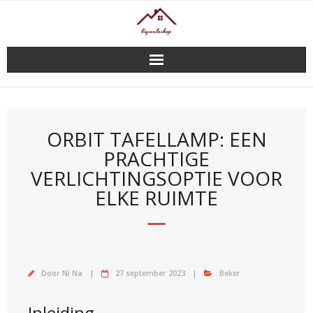
Doorgaan
naar
inhoud
ORBIT TAFELLAMP: EEN
PRACHTIGE
VERLICHTINGSOPTIE VOOR
ELKE RUIMTE
Door
Ni Na
27 september 2023
Beker
Inleiding