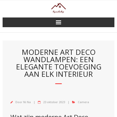
Doorgaan
naar
inhoud
MODERNE ART DECO
WANDLAMPEN: EEN
ELEGANTE TOEVOEGING
AAN ELK INTERIEUR
Door
Ni Na
23 oktober 2023
Camera
Wat zijn moderne Art Deco