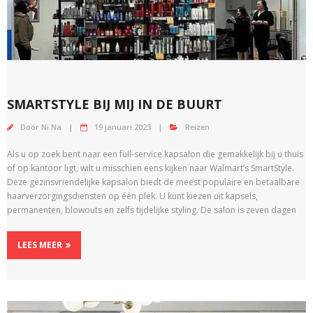
SMARTSTYLE BIJ MIJ IN DE BUURT
Door
Ni Na
19 januari 2023
Reizen
Als u op zoek bent naar een full-service kapsalon die gemakkelijk bij u thuis
of op kantoor ligt, wilt u misschien eens kijken naar Walmart’s SmartStyle.
Deze gezinsvriendelijke kapsalon biedt de meest populaire en betaalbare
haarverzorgingsdiensten op één plek. U kunt kiezen uit kapsels,
permanenten, blowouts en zelfs tijdelijke styling. De salon is zeven dagen
LEES MEER