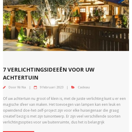
7 VERLICHTINGSIDEEËN VOOR UW
ACHTERTUIN
Door
Ni Na
9 februari 2023
Cadeau
Of uw achtertuin nu groot of klein is, met de juiste verlichting kunt u er een
magische sfeer van maken. Het toevoegen van lampen kan een leuk en
opwindend doe-het-zelf-project zijn voor elke huiseigenaar die graag
creatief bezig is met zijn tuinontwerp. Er zijn veel verschillende soorten
verlichtingsopties voor uw buitenruimte, dus het is belangrijk