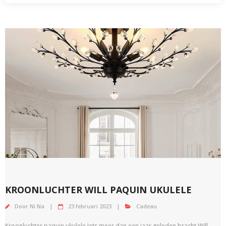
KROONLUCHTER WILL PAQUIN UKULELE
Door
Ni Na
23 februari 2023
Cadeau
Kroonluchter paquin ukulele Iets meer dan een jaar geleden bracht Will