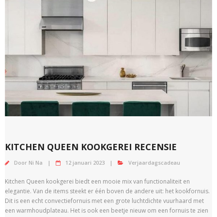
KITCHEN QUEEN KOOKGEREI RECENSIE
Door
Ni Na
12 januari 2023
Verjaardagscadeau
Kitchen Queen kookgerei biedt een mooie mix van functionaliteit en
elegantie. Van de items steekt er één boven de andere uit: het kookfornuis.
Dit is een echt convectiefornuis met een grote luchtdichte vuurhaard met
een warmhoudplateau. Het is ook een beetje nieuw om een fornuis te zien