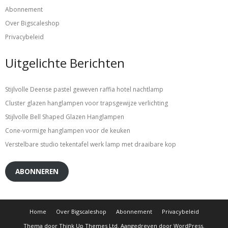
Abonnement
Over Bigscaleshop
Privacybeleid
Uitgelichte Berichten
Stijlvolle Deense pastel geweven raffia hotel nachtlamp
Cluster glazen hanglampen voor trapsgewijze verlichting
Stijlvolle Bell Shaped Glazen Hanglampen
Cone-vormige hanglampen voor de keuken
Verstelbare studio tekentafel werk lamp met draaibare kop
ABONNEREN
Home
Over Bigscaleshop
Abonnement
Privacybeleid
Thema door
Think Up Themes Ltd
. Aangedreven door
WordPress
.