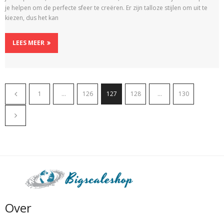
je helpen om de perfecte sfeer te creëren. Er zijn talloze stijlen om uit te
kiezen, dus het kan
LEES MEER
1
…
126
127
128
…
130
Over