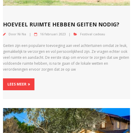
HOEVEEL RUIMTE HEBBEN GEITEN NODIG?
Door
Ni Na
16 februari 2023
Festival cadeau
Geiten zijn een populaire toevoeging aan veel achtertuinen omdat ze leuk,
gemakkelijk te verzorgen en vol persoonlijkheid zijn. Ze vragen echter ook
veel ruimte en aandacht. De eerste stap om ervoor te zorgen dat uw geiten
voldoende ruimte hebben, is na te gaan of de lokale wetten en
verordeningen ervoor zorgen dat ze op uw
LEES MEER