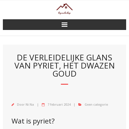
Doorgaan
naar
inhoud
DE VERLEIDELIJKE GLANS
VAN PYRIET, HET DWAZEN
GOUD
Door
Ni Na
7 februari 2024
Geen categorie
Wat is pyriet?