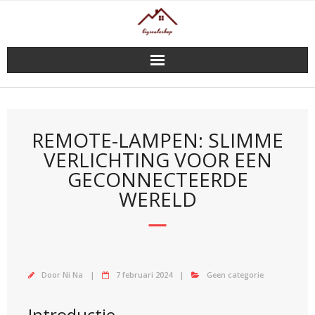
Doorgaan
naar
inhoud
REMOTE-LAMPEN: SLIMME
VERLICHTING VOOR EEN
GECONNECTEERDE
WERELD
Door
Ni Na
7 februari 2024
Geen categorie
Introductie