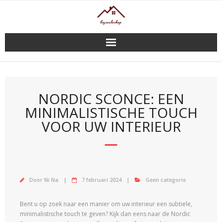
Doorgaan
naar
inhoud
NORDIC SCONCE: EEN
MINIMALISTISCHE TOUCH
VOOR UW INTERIEUR
Door
Ni Na
7 februari 2024
Geen categorie
Bent u op zoek naar een manier om uw interieur een subtiele,
minimalistische touch te geven? Kijk dan eens naar de Nordic