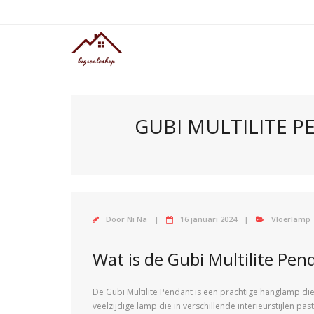
Doorgaan
naar
inhoud
GUBI MULTILITE P
Door
Ni Na
16 januari 2024
Vloerlamp
Wat is de Gubi Multilite Pen
De Gubi Multilite Pendant is een prachtige hanglamp die 
veelzijdige lamp die in verschillende interieurstijlen p