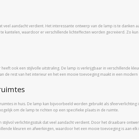
 dat veel aandacht verdient. Het interessante ontwerp van de lamp is te danken
n te kantelen, waardoor er verschillende lichteffecten worden gecreëerd. Zo ku
ar heeft ook een stijlvolle uitstraling. De lamp is verkrijgbaar in verschillende
an de rest van het interieur en het een mooie toevoeging maakt in een modern of
 ruimtes
 ruimtes in huis. De lamp kan bijvoorbeeld worden gebruikt als sfeerverlichting 
gelijk om de lamp te richten op een specifieke plaats in de ruimte.
n stijlvol verlichtingsstuk dat veel aandacht verdient. Door het draaibare ontwer
chillende kleuren en afwerkingen, waardoor het een mooie toevoeging is aan elk i