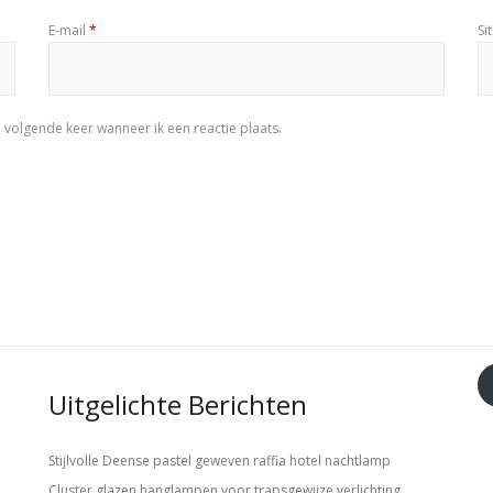
E-mail
*
Si
 volgende keer wanneer ik een reactie plaats.
Uitgelichte Berichten
Stijlvolle Deense pastel geweven raffia hotel nachtlamp
Cluster glazen hanglampen voor trapsgewijze verlichting