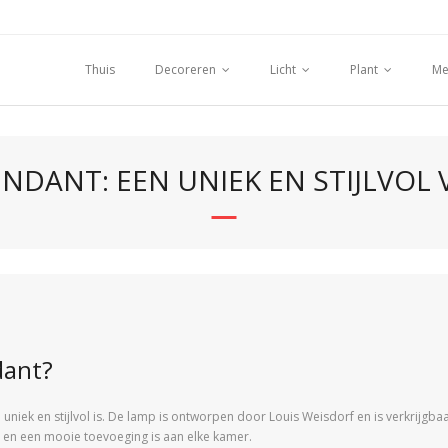
Thuis
Decoreren
Licht
Plant
Me
ENDANT: EEN UNIEK EN STIJLVOL
dant?
uniek en stijlvol is. De lamp is ontworpen door Louis Weisdorf en is verkrijgbaa
ast en een mooie toevoeging is aan elke kamer.