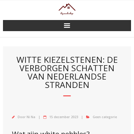
Doorgaan
naar
inhoud
WITTE KIEZELSTENEN: DE
VERBORGEN SCHATTEN
VAN NEDERLANDSE
STRANDEN
Door
Ni Na
15 december 2023
Geen categorie
Wat zijn white pebbles?