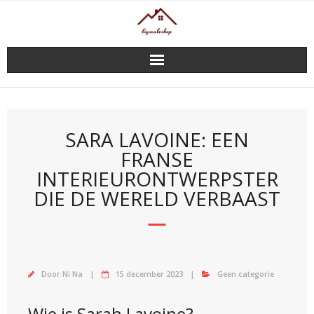
Doorgaan
naar
inhoud
SARA LAVOINE: EEN
FRANSE
INTERIEURONTWERPSTER
DIE DE WERELD VERBAAST
Door
Ni Na
15 december 2023
Geen categorie
Wie is Sarah Lavoine?