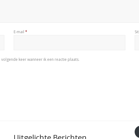
E-mail
*
Si
 volgende keer wanneer ik een reactie plaats.
Uitgelichte Berichten