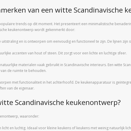
enmerken van een witte Scandinavische 
pulaire trends op dit moment. Het presenteert een minimalistische benadering
avische keukenontwerp wordt gekenmerkt door:
 uitstraling en is ontworpen om eenvoudig en functioneel te zijn. De lijnen zijn
urlijke accenten van hout of steen. Dit zorgt voor een lichte en luchtige sfeer.
natuurlijke materialen vaak gebruikt in Scandinavische interieurs. Een witte S
k van de ruimte te behouden.
ntworpen met functionaliteit in het achterhoofd. De keukenapparatuur is geïnteg
ten van de eigenaar.
witte Scandinavische keukenontwerp?
ukenontwerp, waaronder:
 licht en luchtig. Ideaal voor kleine keukens of keukens met weinig natuurlijk lich