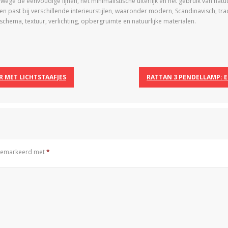
ge de eenvoudige lijnen, het minimalistische uiterlijk en het gebruik van natuur
uken past bij verschillende interieurstijlen, waaronder modern, Scandinavisch, tr
chema, textuur, verlichting, opbergruimte en natuurlijke materialen.
 MET LICHTSTAAFJES
RATTAN 3 PENDELLAMP: E
n gemarkeerd met
*