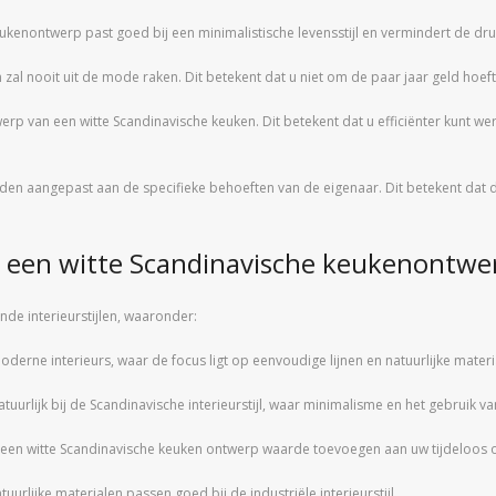
keukenontwerp past goed bij een minimalistische levensstijl en vermindert de druk
en zal nooit uit de mode raken. Dit betekent dat u niet om de paar jaar geld hoef
ontwerp van een witte Scandinavische keuken. Dit betekent dat u efficiënter kunt 
den aangepast aan de specifieke behoeften van de eigenaar. Dit betekent dat
ij een witte Scandinavische keukenontwe
nde interieurstijlen, waaronder:
oderne interieurs, waar de focus ligt op eenvoudige lijnen en natuurlijke materi
uurlijk bij de Scandinavische interieurstijl, waar minimalisme en het gebruik van
 kan een witte Scandinavische keuken ontwerp waarde toevoegen aan uw tijdeloos
uurlijke materialen passen goed bij de industriële interieurstijl.