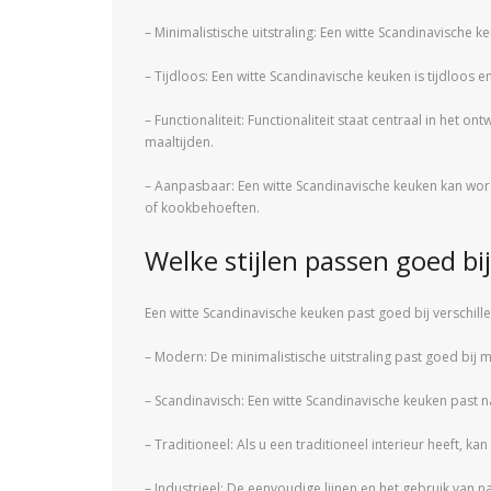
– Minimalistische uitstraling: Een witte Scandinavische 
– Tijdloos: Een witte Scandinavische keuken is tijdloos 
– Functionaliteit: Functionaliteit staat centraal in het 
maaltijden.
– Aanpasbaar: Een witte Scandinavische keuken kan wor
of kookbehoeften.
Welke stijlen passen goed b
Een witte Scandinavische keuken past goed bij verschille
– Modern: De minimalistische uitstraling past goed bij m
– Scandinavisch: Een witte Scandinavische keuken past nat
– Traditioneel: Als u een traditioneel interieur heeft,
– Industrieel: De eenvoudige lijnen en het gebruik van nat