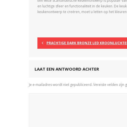
Een witte Scandinavische keukenontwerp is populair vanwe
en luchtige sfeer en functionaliteit in de keuken. De ke
keukenontwerp te creëren, moet u letten op het kleurens
PRACHTIGE DARK BRONZE LED KROONLUCHTER
LAAT EEN ANTWOORD ACHTER
Je e-mailadres wordt niet gepubliceerd.
Vereiste velden zij