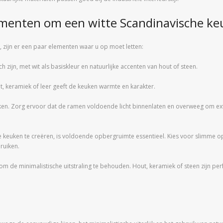
lementen om een witte Scandinavische k
 zijn er een paar elementen waar u op moet letten:
zijn, met wit als basiskleur en natuurlijke accenten van hout of steen.
ut, keramiek of leer geeft de keuken warmte en karakter.
de keuken. Zorg ervoor dat de ramen voldoende licht binnenlaten en overweeg om e
keuken te creëren, is voldoende opbergruimte essentieel. Kies voor slimme o
ruiken.
 om de minimalistische uitstraling te behouden. Hout, keramiek of steen zijn per