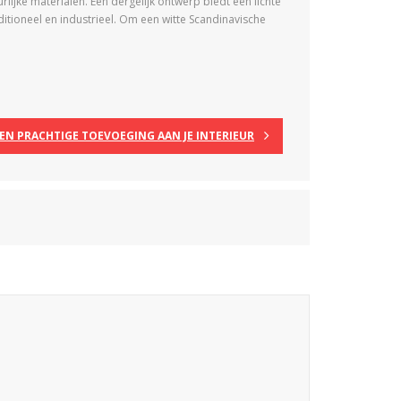
lijke materialen. Een dergelijk ontwerp biedt een lichte
aditioneel en industrieel. Om een witte Scandinavische
EN PRACHTIGE TOEVOEGING AAN JE INTERIEUR