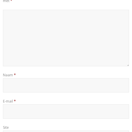
met
*
Naam
*
E-mail
*
Site