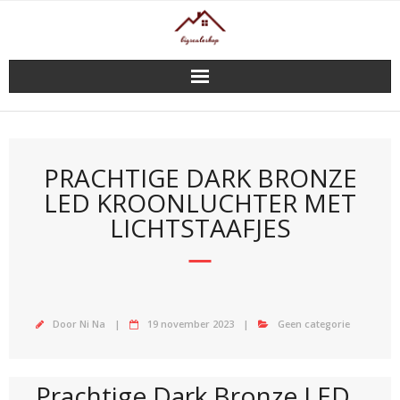
Doorgaan
naar
inhoud
PRACHTIGE DARK BRONZE
LED KROONLUCHTER MET
LICHTSTAAFJES
Door
Ni Na
19 november 2023
Geen categorie
Prachtige Dark Bronze LED