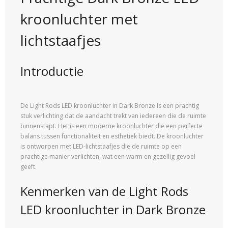
kroonluchter met
lichtstaafjes
Introductie
De Light Rods LED kroonluchter in Dark Bronze is een prachtig
stuk verlichting dat de aandacht trekt van iedereen die de ruimte
binnenstapt. Het is een moderne kroonluchter die een perfecte
balans tussen functionaliteit en esthetiek biedt. De kroonluchter
is ontworpen met LED-lichtstaafjes die de ruimte op een
prachtige manier verlichten, wat een warm en gezellig gevoel
geeft.
Kenmerken van de Light Rods
LED kroonluchter in Dark Bronze