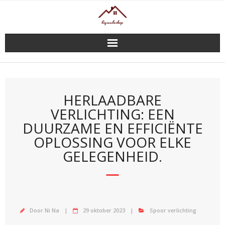
Doorgaan
naar
inhoud
HERLAADBARE
VERLICHTING: EEN
DUURZAME EN EFFICIËNTE
OPLOSSING VOOR ELKE
GELEGENHEID.
Door
Ni Na
29 oktober 2023
Spoor verlichting