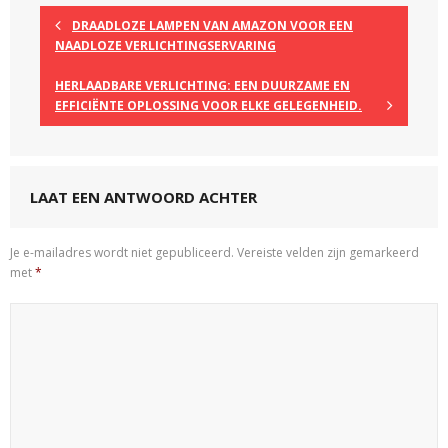
DRAADLOZE LAMPEN VAN AMAZON VOOR EEN
NAADLOZE VERLICHTINGSERVARING
HERLAADBARE VERLICHTING: EEN DUURZAME EN
EFFICIËNTE OPLOSSING VOOR ELKE GELEGENHEID.
LAAT EEN ANTWOORD ACHTER
Je e-mailadres wordt niet gepubliceerd.
Vereiste velden zijn gemarkeerd
met
*