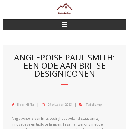
Doorgaan
naar
inhoud
ANGLEPOISE PAUL SMITH:
EEN ODE AAN BRITSE
DESIGNICONEN
Door
Ni Na
29 oktober 2023
Tafellamp
Anglepoise is een Brits bedrijf dat bekend staat om zijn
innovatieve en tijdloze lampen. In samenwerking met de