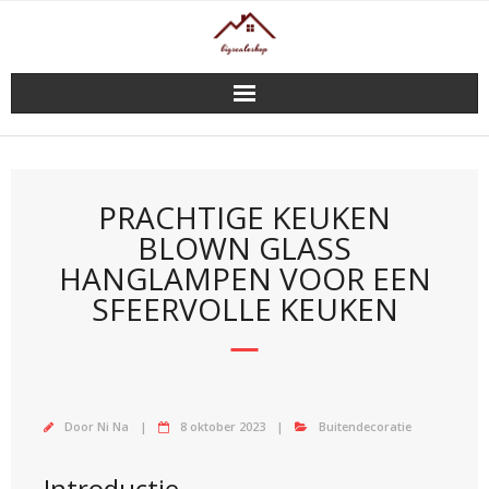
Doorgaan
naar
inhoud
PRACHTIGE KEUKEN
BLOWN GLASS
HANGLAMPEN VOOR EEN
SFEERVOLLE KEUKEN
Door
Ni Na
8 oktober 2023
Buitendecoratie
Introductie