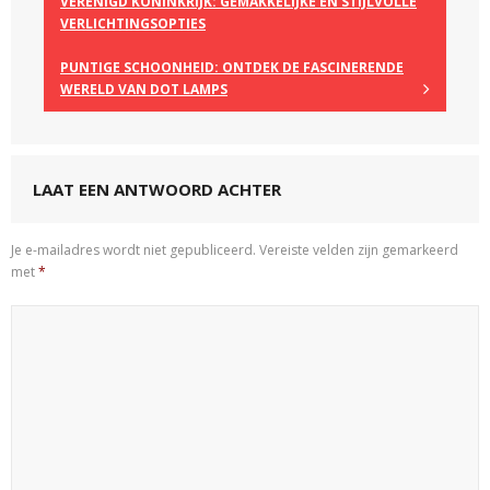
VERENIGD KONINKRIJK: GEMAKKELIJKE EN STIJLVOLLE
VERLICHTINGSOPTIES
PUNTIGE SCHOONHEID: ONTDEK DE FASCINERENDE
WERELD VAN DOT LAMPS
LAAT EEN ANTWOORD ACHTER
Je e-mailadres wordt niet gepubliceerd.
Vereiste velden zijn gemarkeerd
met
*