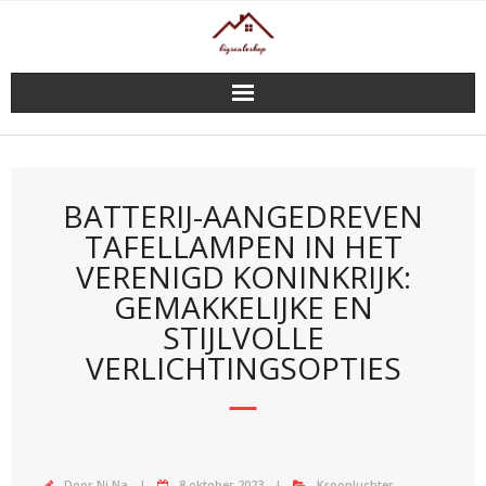
Doorgaan
naar
inhoud
BATTERIJ-AANGEDREVEN
TAFELLAMPEN IN HET
VERENIGD KONINKRIJK:
GEMAKKELIJKE EN
STIJLVOLLE
VERLICHTINGSOPTIES
Door
Ni Na
8 oktober 2023
Kroonluchter