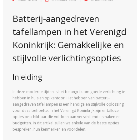
Batterij-aangedreven
tafellampen in het Verenigd
Koninkrijk: Gemakkelijke en
stijlvolle verlichtingsopties
Inleiding
In deze moderne tijden is het belangrijk om goede verlichting te
hebben in huis en op kantoor. Het hebben van batterij-
aangedreven tafellampen is een handige en stijlvolle oplossing
voor deze behoefte. In het Verenigd Koninkrijk zijn er talloze
opties beschikbaar die voldoen aan verschillende smaken en
budgetten. In dit artikel zullen we enkele van de beste opties
bespreken, hun kenmerken en voordelen.