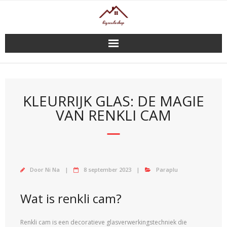
Doorgaan
naar
inhoud
KLEURRIJK GLAS: DE MAGIE
VAN RENKLI CAM
Door
Ni Na
8 september 2023
Paraplu
Wat is renkli cam?
Renkli cam is een decoratieve glasverwerkingstechniek die