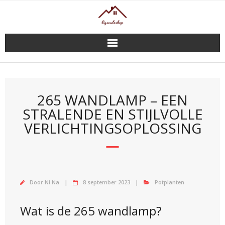
Doorgaan
naar
inhoud
265 WANDLAMP – EEN
STRALENDE EN STIJLVOLLE
VERLICHTINGSOPLOSSING
Door
Ni Na
8 september 2023
Potplanten
Wat is de 265 wandlamp?