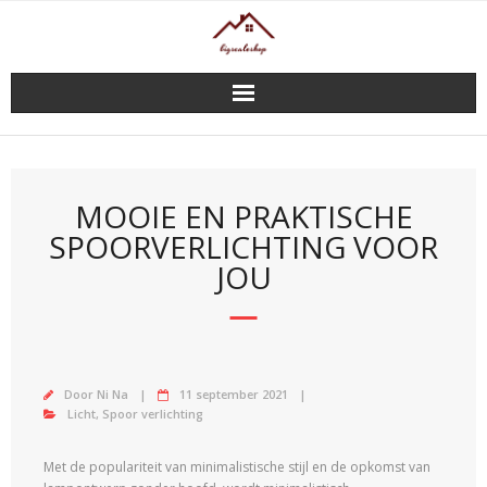
Doorgaan
naar
inhoud
MOOIE EN PRAKTISCHE
SPOORVERLICHTING VOOR
JOU
Door
Ni Na
11 september 2021
Licht
,
Spoor verlichting
Met de populariteit van minimalistische stijl en de opkomst van