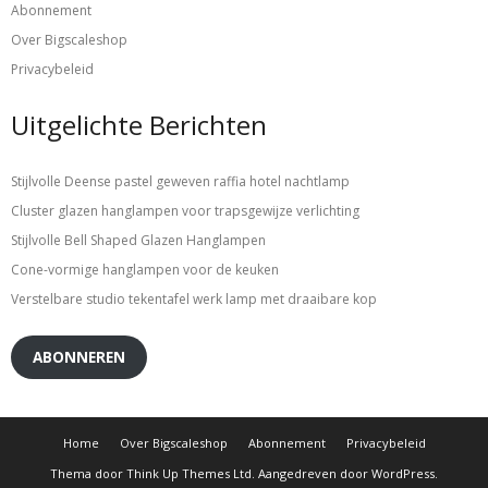
Abonnement
Over Bigscaleshop
Privacybeleid
Uitgelichte Berichten
Stijlvolle Deense pastel geweven raffia hotel nachtlamp
Cluster glazen hanglampen voor trapsgewijze verlichting
Stijlvolle Bell Shaped Glazen Hanglampen
Cone-vormige hanglampen voor de keuken
Verstelbare studio tekentafel werk lamp met draaibare kop
ABONNEREN
Home
Over Bigscaleshop
Abonnement
Privacybeleid
Thema door
Think Up Themes Ltd
. Aangedreven door
WordPress
.