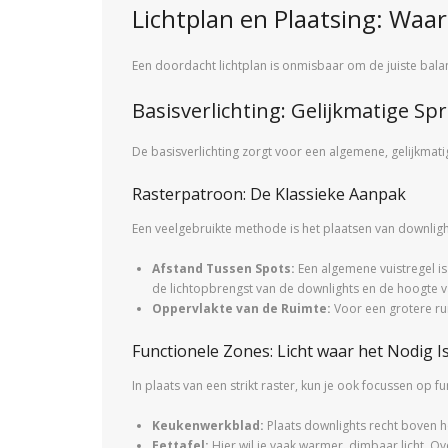
Lichtplan en Plaatsing: Waar
Een doordacht lichtplan is onmisbaar om de juiste balans
Basisverlichting: Gelijkmatige Sp
De basisverlichting zorgt voor een algemene, gelijkmatig
Rasterpatroon: De Klassieke Aanpak
Een veelgebruikte methode is het plaatsen van downligh
Afstand Tussen Spots:
Een algemene vuistregel is
de lichtopbrengst van de downlights en de hoogte van
Oppervlakte van de Ruimte:
Voor een grotere ru
Functionele Zones: Licht waar het Nodig I
In plaats van een strikt raster, kun je ook focussen op f
Keukenwerkblad:
Plaats downlights recht boven he
Eettafel:
Hier wil je vaak warmer, dimbaar licht. Ove