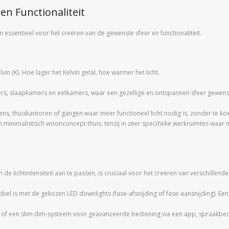
en Functionaliteit
n essentieel voor het creëren van de gewenste sfeer en functionaliteit.
vin (K). Hoe lager het Kelvin getal, hoe warmer het licht.
, slaapkamers en eetkamers, waar een gezellige en ontspannen sfeer gewenst 
ns, thuiskantoren of gangen waar meer functioneel licht nodig is, zonder te koe
 minimalistisch woonconcept thuis, tenzij in zeer specifieke werkruimtes waar 
de lichtintensiteit aan te passen, is cruciaal voor het creëren van verschillend
l is met de gekozen LED downlights (fase-afsnijding of fase-aansnijding). Een 
f een slim dim-systeem voor geavanceerde bediening via een app, spraakbedi