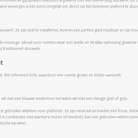
monteerde gipsplaten naadloos afgewerkt met een dunne laag stucwerk. Dit zo
were woningen is het soms mogelijk om direct op het betonnen plafond te stuce
tucwerk. Ze zijn snel te installeren, leveren een perfect glad resultaat en zijn
e montage. Ideaal voor ruimtes waar een snelle en strakke oplossing gewenst i
j traditioneel stucwerk.
it
d. Wit reflecteert licht, waardoor een ruimte groter en lichter aanvoelt.
 koel wit met een blauwe ondertoon tot warm wit met een vleugje geel of grijs.
st gebruikte wittinten voor plafonds. Ze zijn neutraal en bieden een frisse, held
l in combinatie met warmere muren of meubels, kan een gebroken wittint overwo
tische karakter.