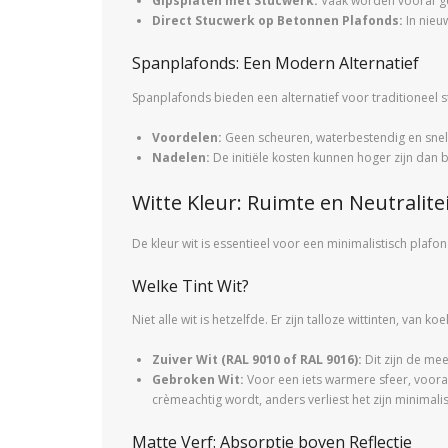
Gipsplaten met Stucwerk:
Vaak worden vooraf ge
Direct Stucwerk op Betonnen Plafonds:
In nieu
Spanplafonds: Een Modern Alternatief
Spanplafonds bieden een alternatief voor traditioneel s
Voordelen:
Geen scheuren, waterbestendig en snell
Nadelen:
De initiële kosten kunnen hoger zijn dan bi
Witte Kleur: Ruimte en Neutralite
De kleur wit is essentieel voor een minimalistisch plafon
Welke Tint Wit?
Niet alle wit is hetzelfde. Er zijn talloze wittinten, van
Zuiver Wit (RAL 9010 of RAL 9016):
Dit zijn de mee
Gebroken Wit:
Voor een iets warmere sfeer, voora
crèmeachtig wordt, anders verliest het zijn minimalis
Matte Verf: Absorptie boven Reflectie