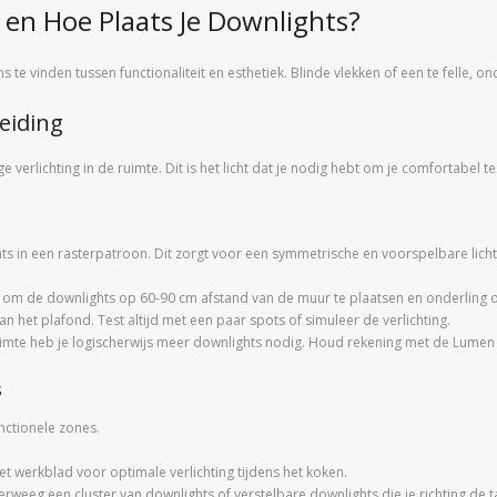
 en Hoe Plaats Je Downlights?
 te vinden tussen functionaliteit en esthetiek. Blinde vlekken of een te felle, o
reiding
e verlichting in de ruimte. Dit is het licht dat je nodig hebt om je comfortabel
ts in een rasterpatroon. Dit zorgt voor een symmetrische en voorspelbare licht
 om de downlights op 60-90 cm afstand van de muur te plaatsen en onderling ong
 het plafond. Test altijd met een paar spots of simuleer de verlichting.
imte heb je logischerwijs meer downlights nodig. Houd rekening met de Lumen 
s
unctionele zones.
t werkblad voor optimale verlichting tijdens het koken.
rweeg een cluster van downlights of verstelbare downlights die je richting de ta