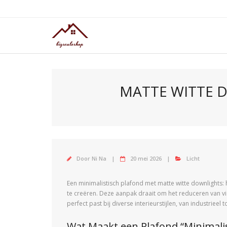
Doorgaan
naar
inhoud
MATTE WITTE 
Door
Ni Na
20 mei 2026
Licht
Een minimalistisch plafond met matte witte downlights: 
te creëren. Deze aanpak draait om het reduceren van visu
perfect past bij diverse interieurstijlen, van industriee
Wat Maakt een Plafond “Minimalis