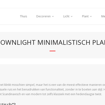
Thuis
Decoreren
Licht
Plant
Me
DOWNLIGHT MINIMALISTISCH P
het klinkt misschien simpel, maar het is een van de meest effectieve manieren om
ele ruis en het benadrukken van functionaliteit, zonder in te boeten aan stijl. 
l tot Scandinavisch en van modern tot zelfs klassiek met een hedendaagse twist.
tisch”?