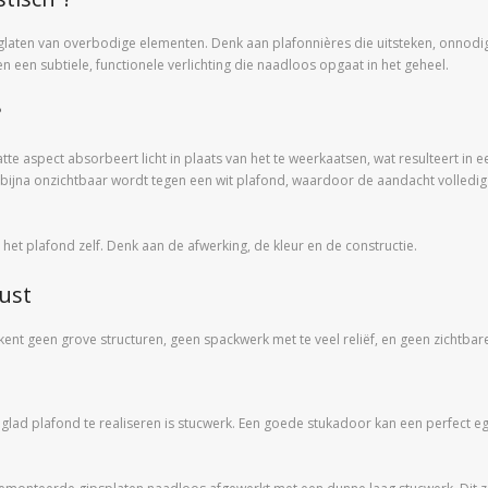
aten van overbodige elementen. Denk aan plafonnières die uitsteken, onnodige
een subtiele, functionele verlichting die naadloos opgaat in het geheel.
?
tte aspect absorbeert licht in plaats van het te weerkaatsen, wat resulteert in e
 bijna onzichtbaar wordt tegen een wit plafond, waardoor de aandacht volledig u
 het plafond zelf. Denk aan de afwerking, de kleur en de constructie.
ust
tekent geen grove structuren, geen spackwerk met te veel reliëf, en geen zichtb
d plafond te realiseren is stucwerk. Een goede stukadoor kan een perfect eg