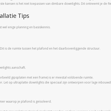
te kansen is het niet toepassen van dimbare downlights. Dit ontneemt je de flex
llatie Tips
st wel enige planning en basiskennis.
t is de ruimte tussen het plafond en het daarbovenliggende structuur.
nlights aanschaft.
orbeeld gipsplaten met een frame) is er meestal voldoende ruimte.
r. Let op ultraplatte downlights die speciaal zijn ontworpen voor lage inbouwd
nier waarop je plafond is geïsoleerd.