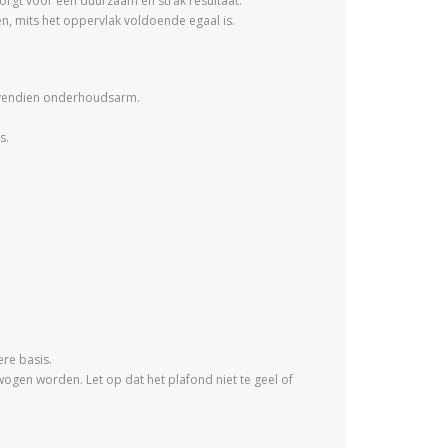
rgt voor een duurzaam en strak resultaat.
n, mits het oppervlak voldoende egaal is.
 bovendien onderhoudsarm.
s.
ere basis.
gen worden. Let op dat het plafond niet te geel of