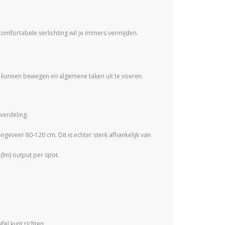
ncomfortabele verlichting wil je immers vermijden.
 te kunnen bewegen en algemene taken uit te voeren.
verdeling.
eveer 80-120 cm. Dit is echter sterk afhankelijk van
(lm) output per spot.
fel kunt richten.