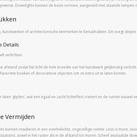
est gewenst. Downlights kunnen de basis vormen, aangevuld met staande lampen
rukken
n, kunstwerken of architectonische kenmerken te benadrukken. Dit voegt diepte 
e Details
lt verlichten.
e afstand zodat het licht de hele breedte van het kunstwerk gelijkmatig verlicht.
 favoriete boeken of decoratieve objecten om ze extra uit te laten komen.
 laten ‘glijden’, wat een egaal en zacht lichteffect creëert en de ruimte visueel 
te Vermijden
 kunnen resulteren in een overbelichte, ongezellige ruimte. Less is more, voora
atsing, zowel in het raster als in de afstand tot muren. Scheef geplaatste downl