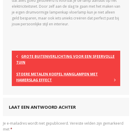
dat alles goed geïsoleerd is voordat je de lamp aansluit op het
elektriciteitsnet. Door zelf aan de slag te gaan met het maken van
je eigen drumvormige lampenkap vloerlamp kun je niet alleen
geld besparen, maar ook iets unieks creëren dat perfect past bij
jouw persoonlijke stijl en interieur.
GROTE BUITENVERLICHTING VOOR EEN SFEERVOLLE
TUIN
STOERE METALEN KOEPEL HANGLAMPEN MET
HAMERSLAG EFFECT
LAAT EEN ANTWOORD ACHTER
Je e-mailadres wordt niet gepubliceerd.
Vereiste velden zijn gemarkeerd
met
*