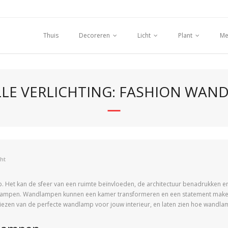
Thuis
Decoreren
Licht
Plant
Me
LLE VERLICHTING: FASHION WA
cht
erp. Het kan de sfeer van een ruimte beïnvloeden, de architectuur benadrukken e
wandlampen. Wandlampen kunnen een kamer transformeren en een statement maken in
ezen van de perfecte wandlamp voor jouw interieur, en laten zien hoe wandlam