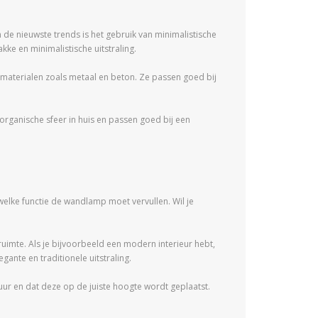
n de nieuwste trends is het gebruik van minimalistische
e en minimalistische uitstraling.
aterialen zoals metaal en beton. Ze passen goed bij
rganische sfeer in huis en passen goed bij een
welke functie de wandlamp moet vervullen. Wil je
e ruimte. Als je bijvoorbeeld een modern interieur hebt,
ante en traditionele uitstraling.
ur en dat deze op de juiste hoogte wordt geplaatst.