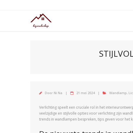
Doorgaan
naar
inhoud
STIJLVO
Door
Ni Na
21 mei 2024
Wandlamp
,
Li
Verlichting speelt een cruciale rol in het interieurontw
veelzijdige en stijlvolle opties voor verlichting zijn 
trends in wandlampen bespreken, tips geven voor het ki