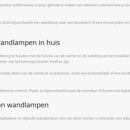
re lichtbronnen is door gebruik te maken van dimmers. Hiermee kun je de inte
icht. Richt bijvoorbeeld een wandlamp naar een kunstwerk of een mooie plant 
wandlampen in huis
ekening te houden met de functie van de ruimte en de indeling van het meubila
nder dat het helemaal donker hoeft te zijn.
alde delen van de ruimte te accentueren, zoals een boekenplank of een kuns
kom te creëren. Plaats ze bijvoorbeeld naast de voordeur of boven een kapst
ion wandlampen
alitatieve en stijlvolle wandlampen. Een van deze merken is Artemide, een Ital