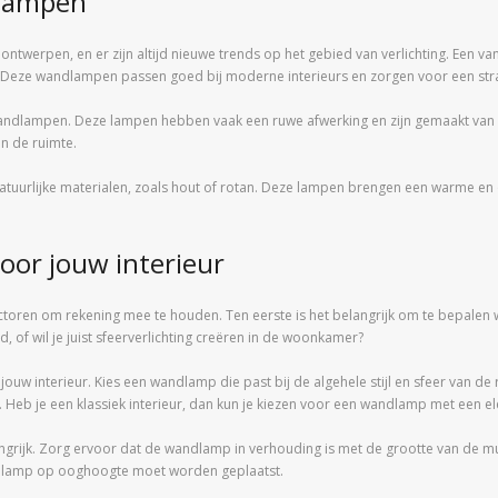
dlampen
 ontwerpen, en er zijn altijd nieuwe trends op het gebied van verlichting. Een va
eze wandlampen passen goed bij moderne interieurs en zorgen voor een strakk
ndlampen. Deze lampen hebben vaak een ruwe afwerking en zijn gemaakt van m
an de ruimte.
urlijke materialen, zoals hout of rotan. Deze lampen brengen een warme en o
oor jouw interieur
actoren om rekening mee te houden. Ten eerste is het belangrijk om te bepalen 
d, of wil je juist sfeerverlichting creëren in de woonkamer?
n jouw interieur. Kies een wandlamp die past bij de algehele stijl en sfeer van d
Heb je een klassiek interieur, dan kun je kiezen voor een wandlamp met een eleg
ngrijk. Zorg ervoor dat de wandlamp in verhouding is met de grootte van de mu
ndlamp op ooghoogte moet worden geplaatst.