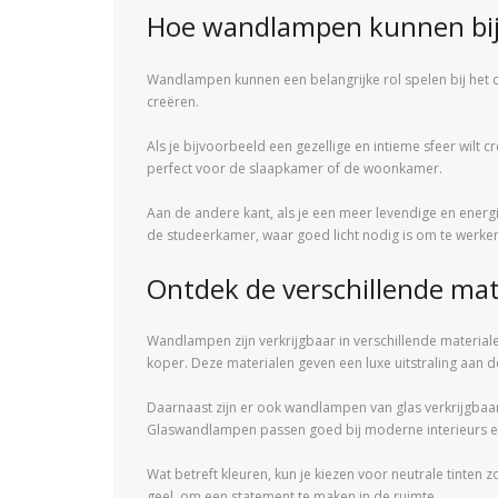
Hoe wandlampen kunnen bijdr
Wandlampen kunnen een belangrijke rol spelen bij het 
creëren.
Als je bijvoorbeeld een gezellige en intieme sfeer wil
perfect voor de slaapkamer of de woonkamer.
Aan de andere kant, als je een meer levendige en energi
de studeerkamer, waar goed licht nodig is om te werken
Ontdek de verschillende ma
Wandlampen zijn verkrijgbaar in verschillende material
koper. Deze materialen geven een luxe uitstraling aan d
Daarnaast zijn er ook wandlampen van glas verkrijgbaa
Glaswandlampen passen goed bij moderne interieurs en
Wat betreft kleuren, kun je kiezen voor neutrale tinten zo
geel, om een statement te maken in de ruimte.