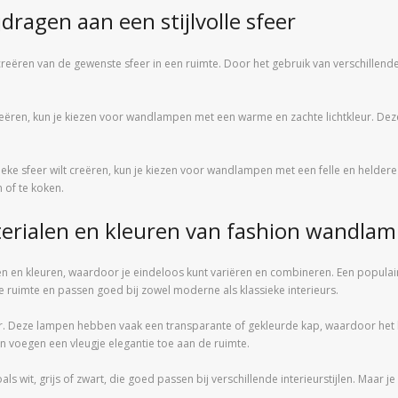
agen aan een stijlvolle sfeer
creëren van de gewenste sfeer in een ruimte. Door het gebruik van verschille
t creëren, kun je kiezen voor wandlampen met een warme en zachte lichtkleur. 
eke sfeer wilt creëren, kun je kiezen voor wandlampen met een felle en heldere 
 of te koken.
terialen en kleuren van fashion wandla
en en kleuren, waardoor je eindeloos kunt variëren en combineren. Een popula
e ruimte en passen goed bij zowel moderne als klassieke interieurs.
r. Deze lampen hebben vaak een transparante of gekleurde kap, waardoor het 
 voegen een vleugje elegantie toe aan de ruimte.
als wit, grijs of zwart, die goed passen bij verschillende interieurstijlen. Maar 