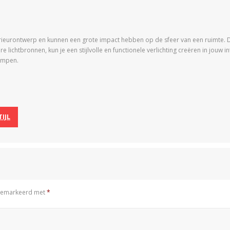
rieurontwerp en kunnen een grote impact hebben op de sfeer van een ruimte. 
ichtbronnen, kun je een stijlvolle en functionele verlichting creëren in jouw inte
lampen.
IJL
n gemarkeerd met
*