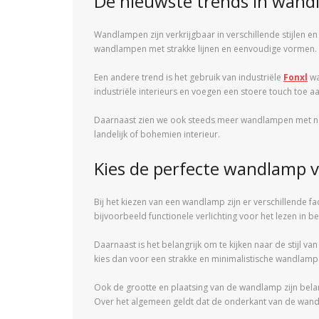
De nieuwste trends in wan
Wandlampen zijn verkrijgbaar in verschillende stijlen en
wandlampen met strakke lijnen en eenvoudige vormen. D
Een andere trend is het gebruik van industriële
Fonxl
wa
industriële interieurs en voegen een stoere touch toe a
Daarnaast zien we ook steeds meer wandlampen met natu
landelijk of bohemien interieur.
Kies de perfecte wandlamp v
Bij het kiezen van een wandlamp zijn er verschillende f
bijvoorbeeld functionele verlichting voor het lezen in be
Daarnaast is het belangrijk om te kijken naar de stijl va
kies dan voor een strakke en minimalistische wandlamp. 
Ook de grootte en plaatsing van de wandlamp zijn bela
Over het algemeen geldt dat de onderkant van de wa