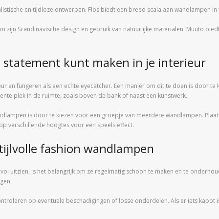
listische en tijdloze ontwerpen. Flos biedt een breed scala aan wandlampen in ve
m zijn Scandinavische design en gebruik van natuurlijke materialen. Muuto bie
statement kunt maken in je interieur
r en fungeren als een echte eyecatcher. Een manier om dit te doen is door t
ente plek in de ruimte, zoals boven de bank of naast een kunstwerk.
dlampen is door te kiezen voor een groepje van meerdere wandlampen. Plaats
p verschillende hoogtes voor een speels effect.
ijlvolle fashion wandlampen
lvol uitzien, is het belangrijk om ze regelmatig schoon te maken en te onderho
egen.
ntroleren op eventuele beschadigingen of losse onderdelen. Als er iets kapot i