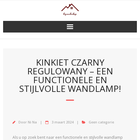
Doorgaan
naar
inhoud
KINKIET CZARNY
REGULOWANY – EEN
FUNCTIONELE EN
STIJLVOLLE WANDLAMP!
Door
Ni Na
3 maart 2024
Geen categorie
Als u op zoek bent naar een functionele en stijlvolle wandlamp