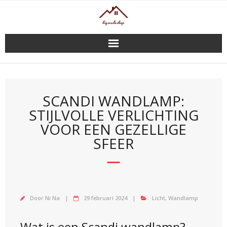
Doorgaan
naar
inhoud
SCANDI WANDLAMP:
STIJLVOLLE VERLICHTING
VOOR EEN GEZELLIGE
SFEER
Door
Ni Na
29 februari 2024
Licht
,
Wandlamp
Wat is een Scandi wandlamp?