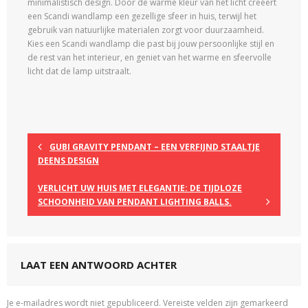
minimalistisch design. Door de warme kleur van het licht creëert
een Scandi wandlamp een gezellige sfeer in huis, terwijl het
gebruik van natuurlijke materialen zorgt voor duurzaamheid.
Kies een Scandi wandlamp die past bij jouw persoonlijke stijl en
de rest van het interieur, en geniet van het warme en sfeervolle
licht dat de lamp uitstraalt.
GUBI GRAVITY PENDANT – EEN VERFIJND STAALTJE
DEENS DESIGN
VERLICHT UW HUIS MET ELEGANTIE: DE TIJDLOZE
SCHOONHEID VAN PENDANT LIGHTING BALLS.
LAAT EEN ANTWOORD ACHTER
Je e-mailadres wordt niet gepubliceerd.
Vereiste velden zijn gemarkeerd