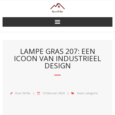
Doorgaan
naar
inhoud
LAMPE GRAS 207: EEN
ICOON VAN INDUSTRIEEL
DESIGN
Door
Ni Na
13 februari 2024
Geen categorie