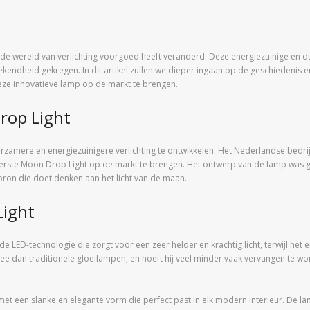
ie de wereld van verlichting voorgoed heeft veranderd. Deze energiezuinige e
bekendheid gekregen. In dit artikel zullen we dieper ingaan op de geschiedenis
deze innovatieve lamp op de markt te brengen.
rop Light
zamere en energiezuinigere verlichting te ontwikkelen. Het Nederlandse bedrij
e eerste Moon Drop Light op de markt te brengen. Het ontwerp van de lamp was
bron die doet denken aan het licht van de maan.
Light
LED-technologie die zorgt voor een zeer helder en krachtig licht, terwijl het 
e dan traditionele gloeilampen, en hoeft hij veel minder vaak vervangen te wo
t een slanke en elegante vorm die perfect past in elk modern interieur. De lam