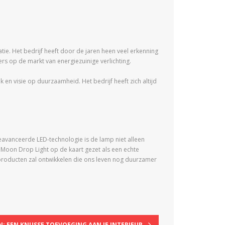
ie. Het bedrijf heeft door de jaren heen veel erkenning
rs op de markt van energiezuinige verlichting.
en visie op duurzaamheid. Het bedrijf heeft zich altijd
eavanceerde LED-technologie is de lamp niet alleen
e Moon Drop Light op de kaart gezet als een echte
 producten zal ontwikkelen die ons leven nog duurzamer
: EEN KNUSSE TOEVOEGING AAN JE INTERIEUR