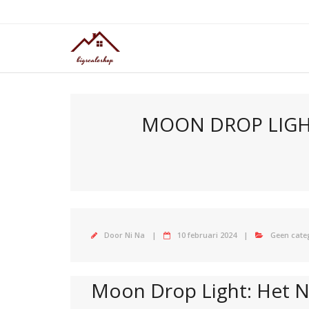
Doorgaan
naar
inhoud
MOON DROP LIGH
Door
Ni Na
10 februari 2024
Geen cate
Moon Drop Light: Het Na