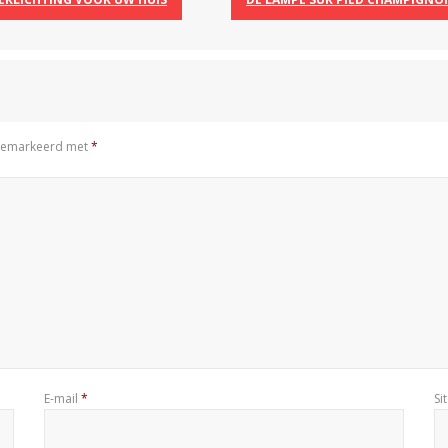
n gemarkeerd met
*
E-mail
*
Si