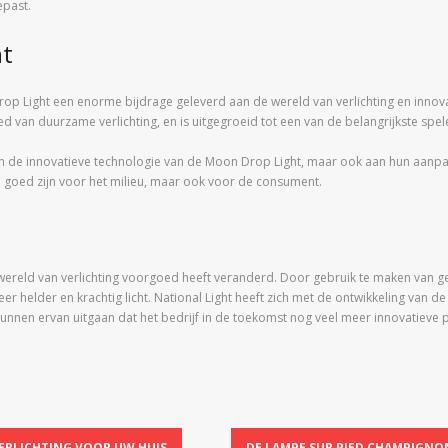
epast.
ht
op Light een enorme bijdrage geleverd aan de wereld van verlichting en innovat
 van duurzame verlichting, en is uitgegroeid tot een van de belangrijkste spele
aan de innovatieve technologie van de Moon Drop Light, maar ook aan hun aanpak 
en goed zijn voor het milieu, maar ook voor de consument.
wereld van verlichting voorgoed heeft veranderd. Door gebruik te maken van g
er helder en krachtig licht. National Light heeft zich met de ontwikkeling van d
unnen ervan uitgaan dat het bedrijf in de toekomst nog veel meer innovatieve
ERLICHTING VOOR UW HUIS
DE LAMPE SUR PIED CHAMPIGNON