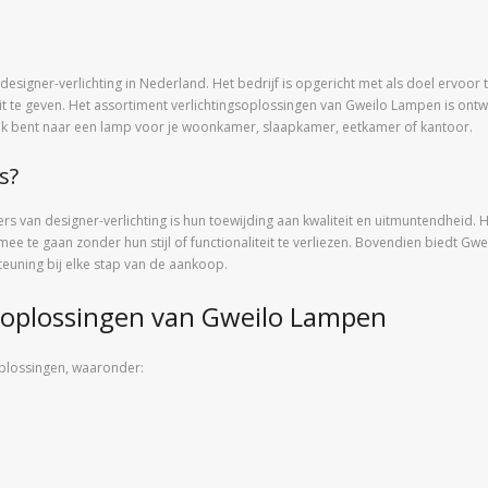
signer-verlichting in Nederland. Het bedrijf is opgericht met als doel ervoo
n uit te geven. Het assortiment verlichtingsoplossingen van Gweilo Lampen is o
ek bent naar een lamp voor je woonkamer, slaapkamer, eetkamer of kantoor.
s?
van designer-verlichting is hun toewijding aan kwaliteit en uitmuntendheid. He
ee te gaan zonder hun stijl of functionaliteit te verliezen. Bovendien biedt Gw
euning bij elke stap van de aankoop.
gsoplossingen van Gweilo Lampen
oplossingen, waaronder: