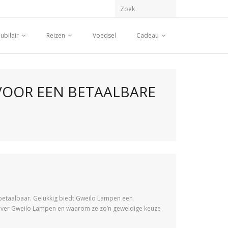
ubilair
Reizen
Voedsel
Cadeau
 VOOR EEN BETAALBARE
en betaalbaar. Gelukkig biedt Gweilo Lampen een
len over Gweilo Lampen en waarom ze zo’n geweldige keuze