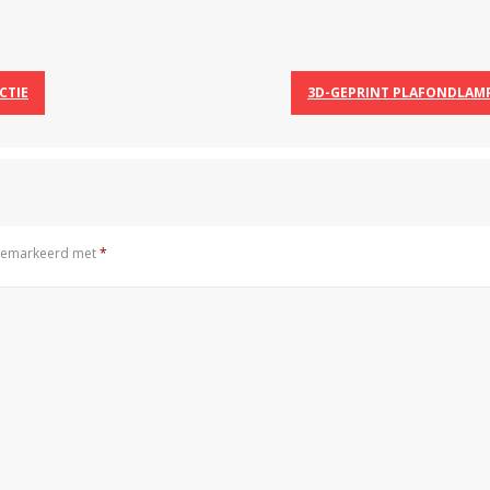
CTIE
3D-GEPRINT PLAFONDLAMP
n gemarkeerd met
*