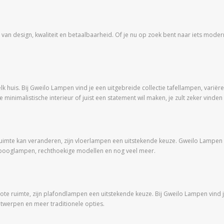
an design, kwaliteit en betaalbaarheid. Of je nu op zoek bent naar iets modern en 
k huis. Bij Gweilo Lampen vind je een uitgebreide collectie tafellampen, variëre
e minimalistische interieur of juist een statement wil maken, je zult zeker vinde
en ruimte kan veranderen, zijn vloerlampen een uitstekende keuze. Gweilo Lampe
, booglampen, rechthoekige modellen en nog veel meer.
n grote ruimte, zijn plafondlampen een uitstekende keuze. Bij Gweilo Lampen vin
twerpen en meer traditionele opties.