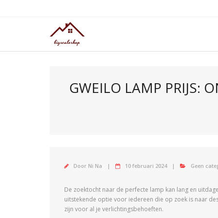
Doorgaan
naar
inhoud
GWEILO LAMP PRIJS: 
Door
Ni Na
10 februari 2024
Geen cate
De zoektocht naar de perfecte lamp kan lang en uitdagend
uitstekende optie voor iedereen die op zoek is naar des
zijn voor al je verlichtingsbehoeften.