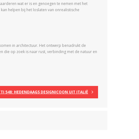
 waarderen wat er is en genoegen te nemen met het
an helpen bij het loslaten van onrealistische
n komen in architectuur. Het ontwerp benadrukt de
n die op zoek is naar rust, verbinding met de natuur en
TI 548: HEDENDAAGS DESIGNICOON UIT ITALIË