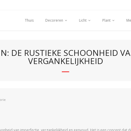
Thuis
Decoreren
Licht
Plant
Me
BIN: DE RUSTIEKE SCHOONHEID V
VERGANKELIJKHEID
orie
choonheid van imperfectie, vergankelijkheid en eenvoud. Het is een concept dat