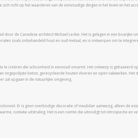
die zich richt op het waarderen van de eenvoudige dingen in het leven en het a
 door de Canadese architect Michael Leckie. Het is gelegen in een bosrijke om
ialen zoals onbehandeld hout en oud metaal, en is ontworpen om te integrere
te te creëren die schoonheid in eenvoud omarmt. Het ontwerp is gebaseerd op
an ongepolijste beton, gerecycleerde houten vloeren en open vakwerken. Het da
r zal opgaan in de natuurlijke omgeving.
nctioneel. Er is geen overbodige decoratie of meubilair aanwezig, alleen de es
warme, rustieke uitstraling. Het is een ruimte die uitnodigt tot introspectie en 