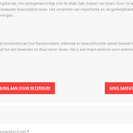
hoogstandje, het vertegenwoordigt ook de Wabi Sabi manier van leven. Door te
wuster levensstijl te leven. Het omarmen van imperfectie en vergankelijkheid k
brengen.
nd voorbeeld van hoe functionaliteit, esthetiek en levensfilosofie samen kunne
it tot een bewuster en duurzamer leven. Het is een inspiratiebron voor iederee
GING AAN JOUW INTERIEUR!
GINO SARFAT
n gemarkeerd met
*