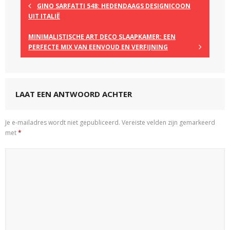
GINO SARFATTI 548: HEDENDAAGS DESIGNICOON
UIT ITALIË
MINIMALISTISCHE ART DECO SLAAPKAMER: EEN
PERFECTE MIX VAN EENVOUD EN VERFIJNING
LAAT EEN ANTWOORD ACHTER
Je e-mailadres wordt niet gepubliceerd.
Vereiste velden zijn gemarkeerd
met
*