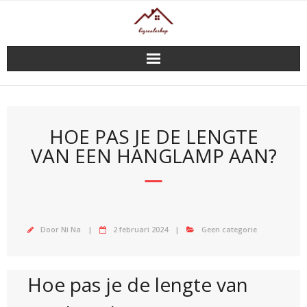
Doorgaan
naar
inhoud
HOE PAS JE DE LENGTE
VAN EEN HANGLAMP AAN?
Door
Ni Na
2 februari 2024
Geen categorie
Hoe pas je de lengte van