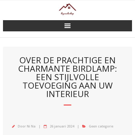
Doorgaan
naar
inhoud
OVER DE PRACHTIGE EN
CHARMANTE BIRDLAMP:
EEN STIJLVOLLE
TOEVOEGING AAN UW
INTERIEUR
Door
Ni Na
26 januari 2024
Geen categorie