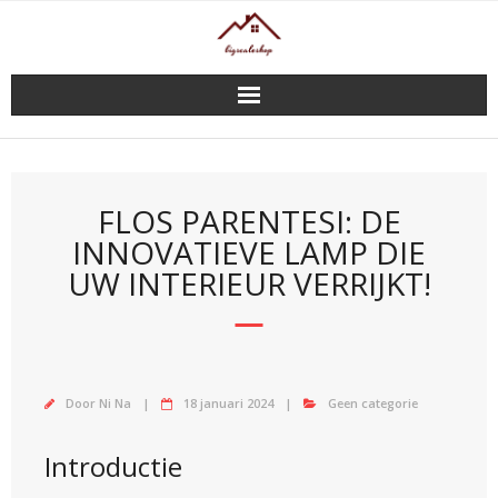
Doorgaan
naar
inhoud
FLOS PARENTESI: DE
INNOVATIEVE LAMP DIE
UW INTERIEUR VERRIJKT!
Door
Ni Na
18 januari 2024
Geen categorie
Introductie