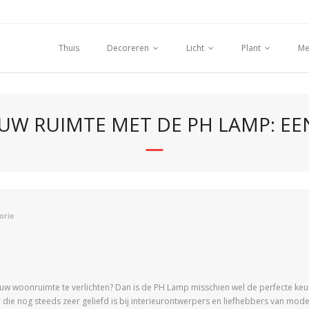
Thuis
Decoreren
Licht
Plant
Me
UW RUIMTE MET DE PH LAMP: EEN
orie
om uw woonruimte te verlichten? Dan is de PH Lamp misschien wel de perfecte 
r die nog steeds zeer geliefd is bij interieurontwerpers en liefhebbers van mo