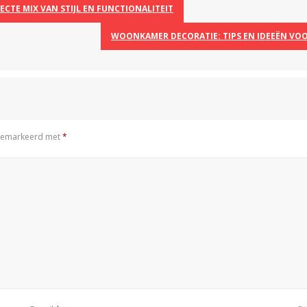
CTE MIX VAN STIJL EN FUNCTIONALITEIT
WOONKAMER DECORATIE: TIPS EN IDEEËN VOO
n gemarkeerd met
*