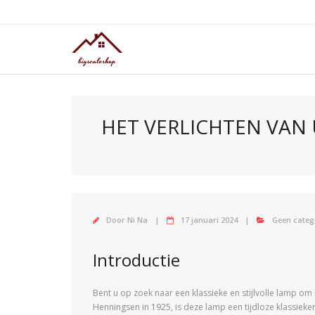
Doorgaan
naar
inhoud
HET VERLICHTEN VAN 
Door
Ni Na
17 januari 2024
Geen categ
Introductie
Bent u op zoek naar een klassieke en stijlvolle lamp 
Henningsen in 1925, is deze lamp een tijdloze klassieke