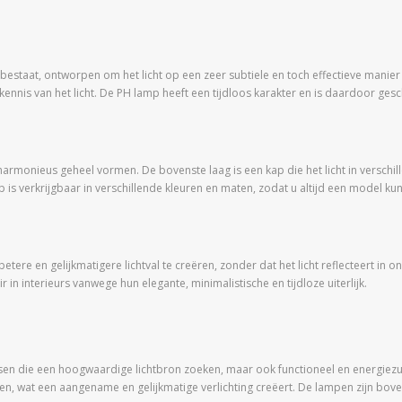
bestaat, ontworpen om het licht op een zeer subtiele en toch effectieve manier
nis van het licht. De PH lamp heeft een tijdloos karakter en is daardoor geschi
armonieus geheel vormen. De bovenste laag is een kap die het licht in verschill
mp is verkrijgbaar in verschillende kleuren en maten, zodat u altijd een model kun
re en gelijkmatigere lichtval te creëren, zonder dat het licht reflecteert in o
 in interieurs vanwege hun elegante, minimalistische en tijdloze uiterlijk.
sen die een hoogwaardige lichtbron zoeken, maar ook functioneel en energiezui
eren, wat een aangename en gelijkmatige verlichting creëert. De lampen zijn bo