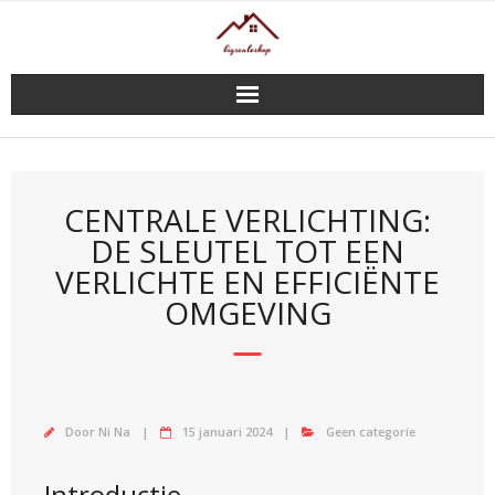
Doorgaan
naar
inhoud
CENTRALE VERLICHTING:
DE SLEUTEL TOT EEN
VERLICHTE EN EFFICIËNTE
OMGEVING
Door
Ni Na
15 januari 2024
Geen categorie
Introductie