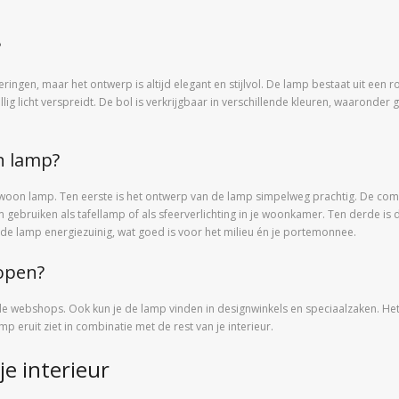
?
ringen, maar het ontwerp is altijd elegant en stijlvol. De lamp bestaat uit een r
g licht verspreidt. De bol is verkrijgbaar in verschillende kleuren, waaronder 
n lamp?
swoon lamp. Ten eerste is het ontwerp van de lamp simpelweg prachtig. De combi
hem gebruiken als tafellamp of als sfeerverlichting in je woonkamer. Ten derde
de lamp energiezuinig, wat goed is voor het milieu én je portemonnee.
open?
de webshops. Ook kun je de lamp vinden in designwinkels en speciaalzaken. Het 
p eruit ziet in combinatie met de rest van je interieur.
e interieur