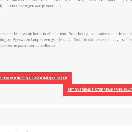
jk accent toevoegen aan je interieur.
en echte eyecatcher is in elk interieur. Door het tijdloze ontwerp en de veelzijd
chting, de Eyeswoon lamp is een goede keuze. Door te combineren met verschille
breken in jouw interieurcollectie!
AMPEN VOOR EEN PERSOONLIJKE SFEER
BETOVERENDE STERRENHEMEL PLAF