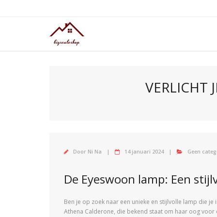
Doorgaan
naar
inhoud
VERLICHT 
Door
Ni Na
14 januari 2024
Geen categ
De Eyeswoon lamp: Een stijlv
Ben je op zoek naar een unieke en stijlvolle lamp die j
Athena Calderone, die bekend staat om haar oog voor de