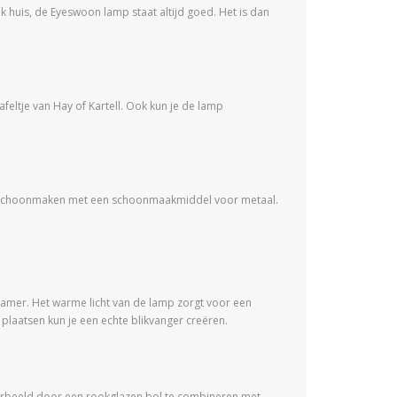
ijk huis, de Eyeswoon lamp staat altijd goed. Het is dan
eltje van Hay of Kartell. Ook kun je de lamp
oet schoonmaken met een schoonmaakmiddel voor metaal.
 kamer. Het warme licht van de lamp zorgt voor een
e plaatsen kun je een echte blikvanger creëren.
voorbeeld door een rookglazen bol te combineren met