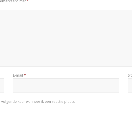
n gemarkeerd met
*
E-mail
*
Si
 volgende keer wanneer ik een reactie plaats.