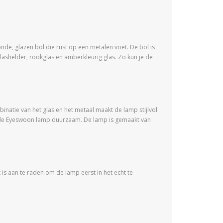
onde, glazen bol die rust op een metalen voet. De bol is
glashelder, rookglas en amberkleurig glas. Zo kun je de
natie van het glas en het metaal maakt de lamp stijlvol
 is de Eyeswoon lamp duurzaam. De lamp is gemaakt van
is aan te raden om de lamp eerst in het echt te