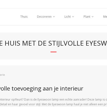
Thuis
Decoreren
Licht
Plant
Me
JE HUIS MET DE STIJLVOLLE EYE
orie
olle toevoeging aan je interieur
e interieur opfleurt? Dan is de Eyeswoon lamp een echte aanrader! Deze lamp is
tail en haar gevoel voor stijl. Met de Eyeswoon lamp haal je niet alleen een p