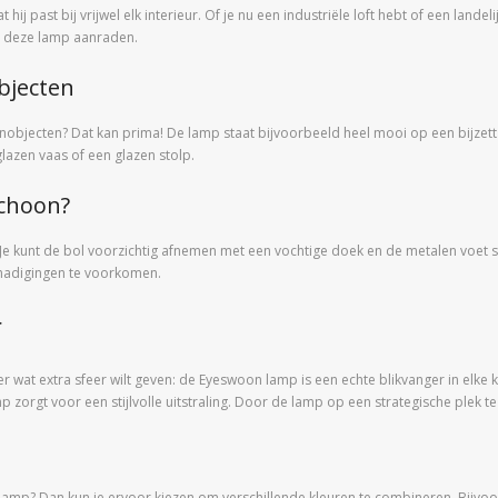
j past bij vrijwel elk interieur. Of je nu een industriële loft hebt of een landel
rs deze lamp aanraden.
bjecten
jecten? Dat kan prima! De lamp staat bijvoorbeeld heel mooi op een bijzettaf
azen vaas of een glazen stolp.
choon?
. Je kunt de bol voorzichtig afnemen met een vochtige doek en de metalen v
chadigingen te voorkomen.
r
r wat extra sfeer wilt geven: de Eyeswoon lamp is een echte blikvanger in elke
mp zorgt voor een stijlvolle uitstraling. Door de lamp op een strategische plek t
n lamp? Dan kun je ervoor kiezen om verschillende kleuren te combineren. Bij