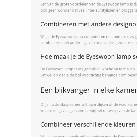
Een van de grote voordelen van de Eyeswoon lamp is dat hi
ook geen wonder dat veel interieurstylisten en blogge
Combineren met andere designo
Wil je de Eyeswoon lamp combineren met andere designob
combineren met andere glazen accessoires, zoals een gl
Hoe maak je de Eyeswoon lamp s
De Eyeswoon lamp is vrij gemakkelijk schoon te maken
Let wel op dat je de bol voorzichtig behandelt om bes
Een blikvanger in elke kame
Of je nu de slaapkamer wilt opvrolijken of de woonkame
knusse en gezellige sfeer, terwijl het ontwerp van de la
Combineer verschillende kleuren
Wil je een extra speels effect creëren met de Eyeswoo