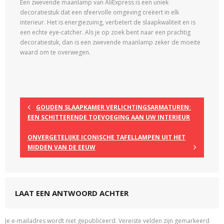
Een zwevende maanlamp van AliExpress is een uniek
decoratiestuk dat een sfeervolle omgeving creëert in elk
interieur. Het is energiezuinig, verbetert de slaapkwaliteit en is
een echte eye-catcher. Als je op zoek bent naar een prachtig
decoratiestuk, dan is een zwevende maanlamp zeker de moeite
waard om te overwegen.
GOUDEN SLAAPKAMER VERLICHTINGSARMATUREN:
EEN SCHITTERENDE TOEVOEGING AAN UW INTERIEUR
ONVERGETELIJKE ICONISCHE TAFELLAMPEN UIT HET
MIDDEN VAN DE EEUW
LAAT EEN ANTWOORD ACHTER
Je e-mailadres wordt niet gepubliceerd.
Vereiste velden zijn gemarkeerd