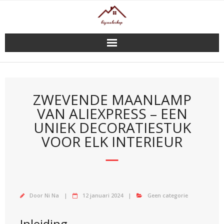
Doorgaan
naar
inhoud
ZWEVENDE MAANLAMP
VAN ALIEXPRESS – EEN
UNIEK DECORATIESTUK
VOOR ELK INTERIEUR
Door
Ni Na
12 januari 2024
Geen categorie
Inleiding