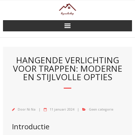
Doorgaan
naar
inhoud
HANGENDE VERLICHTING
VOOR TRAPPEN: MODERNE
EN STIJLVOLLE OPTIES
Door
Ni Na
11 januari 2024
Geen categorie
Introductie