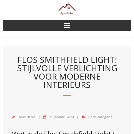
Doorgaan
naar
inhoud
FLOS SMITHFIELD LIGHT:
STIJLVOLLE VERLICHTING
VOOR MODERNE
INTERIEURS
Door
Ni Na
11 januari 2024
Geen categorie
Wat is de Flos Smithfield Light?