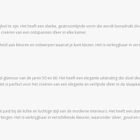
lvol te zijn. Het heeft een slanke, gestroomlijnde vorm die wordt benadrukt door
et creëren van een ontspannen sfeer in elke kamer.
d aan kleuren en ontwerpen waaruit je kunt kiezen. Het is verkrijgbaar in versch
lamour van de jaren 50 en 60. Het heeft een elegante uitstraling die doet denken
. Het is perfect voor het creëren van een elegante en verfijnde sfeer in de slaa
ast bij de lichte en luchtige stijl van de moderne interieurs. Het heeft een s
ingen. Het is verkrijgbaar in verschillende kleuren, waaronder zilver, goud e