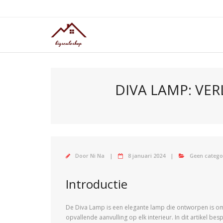
Doorgaan
naar
inhoud
DIVA LAMP: VER
Door
Ni Na
8 januari 2024
Geen catego
Introductie
De Diva Lamp is een elegante lamp die ontworpen is om 
opvallende aanvulling op elk interieur. In dit artikel