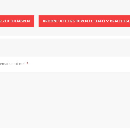
OR ZOETEKAUWEN
KROONLUCHTERS BOVEN EETTAFELS: PRACHTIGE 
n gemarkeerd met
*