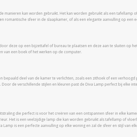
de manieren kan worden gebruikt. Het kan worden gebruikt als een tafellamp of a
een romantische sfeer in de slaapkamer, of als een elegante aanvulling op een 
oor deze op een bijzettafel of bureau te plaatsen en deze aan te sluiten op het
ezen van een boek of het werken op de computer.
 bepaald deel van de kamer te verlichten, zoals een zithoek of een verhoogd
or de verschillende stijlen en kleuren past de Diva Lamp perfect bij elke inter
traling die perfect is voor het creëren van een ontspannen sfeer in elke kamer. H
ieur. Het is een veelzijdige lamp die kan worden gebruikt als tafellamp of vloe
 Lamp is een perfecte aanvulling op elke woning en zal de sfeer en stijl van el