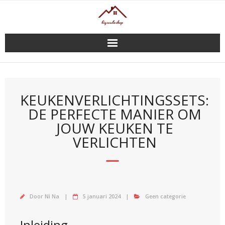
Doorgaan
naar
inhoud
KEUKENVERLICHTINGSSETS:
DE PERFECTE MANIER OM
JOUW KEUKEN TE
VERLICHTEN
Door
Ni Na
5 januari 2024
Geen categorie
Inleiding