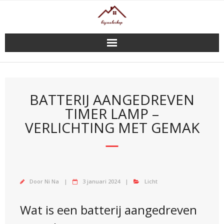
Doorgaan
naar
inhoud
BATTERIJ AANGEDREVEN
TIMER LAMP –
VERLICHTING MET GEMAK
Door
Ni Na
3 januari 2024
Licht
Wat is een batterij aangedreven