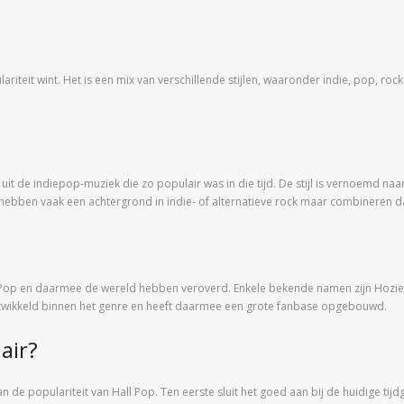
lariteit wint. Het is een mix van verschillende stijlen, waaronder indie, pop, r
d uit de indiepop-muziek die zo populair was in die tijd. De stijl is vernoemd n
bben vaak een achtergrond in indie- of alternatieve rock maar combineren dat
 Pop en daarmee de wereld hebben veroverd. Enkele bekende namen zijn Hozier, L
 ontwikkeld binnen het genre en heeft daarmee een grote fanbase opgebouwd.
air?
n de populariteit van Hall Pop. Ten eerste sluit het goed aan bij de huidige tij