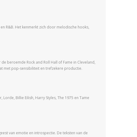
ock en R&B. Het kenmerkt zich door melodische hooks,
aar de beroemde Rock and Roll Hall of Fame in Cleveland,
 met pop-sensibiliteit en trefzekere productie.
orde, Billie Eilish, Harry Styles, The 1975 en Tame
dgeest van emotie en introspectie. De teksten van de